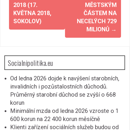
2018 (17.
MĚSTSKÝM
KVĚTNA 2018,
ČÁSTEM NA
SOKOLOV)
NECELÝCH 729
MILIONŮ
→
Socialnipolitika.eu
Od ledna 2026 dojde k navýšení starobních,
invalidních i pozůstalostních důchodů.
Průměrný starobní důchod se zvýší o 668
korun
Minimální mzda od ledna 2026 vzroste o 1
600 korun na 22 400 korun měsíčně
Klienti zařízení sociálních služeb budou od