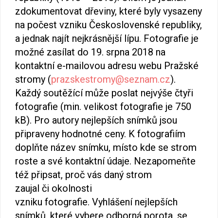
zdokumentovat dřeviny, které byly vysazeny
na počest vzniku Československé republiky,
a jednak najít nejkrásnější lípu. Fotografie je
možné zasílat do 19. srpna 2018 na
kontaktní e-mailovou adresu webu Pražské
stromy (
prazskestromy@seznam.cz
).
Každý soutěžící může poslat nejvýše čtyři
fotografie (min. velikost fotografie je 750
kB). Pro autory nejlepších snímků jsou
připraveny hodnotné ceny. K fotografiím
doplňte název snímku, místo kde se strom
roste a své kontaktní údaje. Nezapomeňte
též připsat, proč vás daný strom
zaujal či okolnosti
vzniku fotografie. Vyhlášení nejlepších
snímků, které vybere odborná porota, se