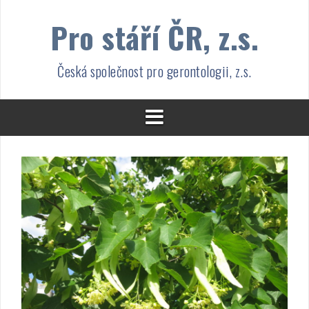
Přejít
Pro stáří ČR, z.s.
k
obsahu
webu
Česká společnost pro gerontologii, z.s.