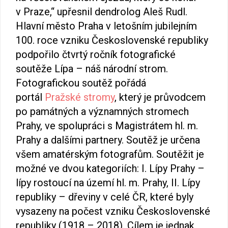
l
v Praze,“ upřesnil dendrolog Aleš Rudl.
y
Hlavní město Praha v letošním jubilejním
100. roce vzniku Československé republiky
podpořilo čtvrtý ročník fotografické
soutěže Lípa – náš národní strom.
Fotografickou soutěž pořádá
portál
Pražské stromy
, který je průvodcem
po památných a významných stromech
Prahy, ve spolupráci s Magistrátem hl. m.
Prahy a dalšími partnery. Soutěž je určena
všem amatérským fotografům. Soutěžit je
možné ve dvou kategoriích: I. Lípy Prahy –
lípy rostoucí na území hl. m. Prahy, II. Lípy
republiky – dřeviny v celé ČR, které byly
vysazeny na počest vzniku Československé
republiky (1918 – 2018). Cílem je jednak