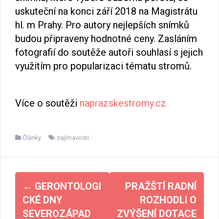
uskuteční na konci září 2018 na Magistrátu
hl. m Prahy. Pro autory nejlepších snímků
budou připraveny hodnotné ceny. Zasláním
fotografií do soutěže autoři souhlasí s jejich
využitím pro popularizaci tématu stromů.
Více o soutěži
naprazskestromy.cz
Články
zajímavosti
Navigace
←
GERONTOLOGI
PRAŽŠTÍ RADNÍ
pro
CKÉ DNY
ROZHODLI O
příspěvky
SEVEROZÁPAD
ZVÝŠENÍ DOTACE