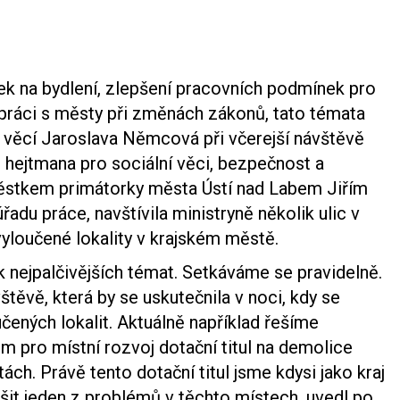
vek na bydlení, zlepšení pracovních podmínek pro
práci s městy při změnách zákonů, tato témata
ch věcí Jaroslava Němcová při včerejší návštěvě
hejtmana pro sociální věci, bezpečnost a
městkem primátorky města Ústí nad Labem Jiřím
adu práce, navštívila ministryně několik ulic v
vyloučené lokality v krajském městě.
ik nejpalčivějších témat. Setkáváme se pravidelně.
štěvě, která by se uskutečnila v noci, kdy se
ených lokalit. Aktuálně například řešíme
 pro místní rozvoj dotační titul na demolice
ch. Právě tento dotační titul jsme kdysi jako kraj
ešit jeden z problémů v těchto místech, uvedl po