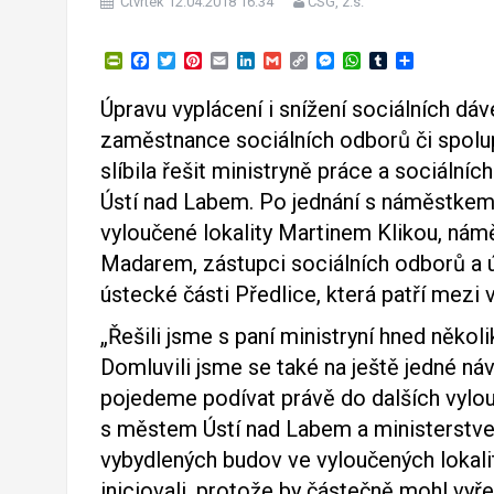
Čtvrtek 12.04.2018 16:34
ČSG, z.s.
P
F
T
P
E
L
G
C
M
W
T
S
r
a
w
i
m
i
m
o
e
h
u
h
i
c
i
n
a
n
a
p
s
a
m
a
Úpravu vyplácení i snížení sociálních dá
n
e
t
t
i
k
i
y
s
t
b
r
t
b
t
e
l
e
l
L
e
s
l
e
zaměstnance sociálních odborů či spolu
F
o
e
r
d
i
n
A
r
r
o
r
e
I
n
g
p
slíbila řešit ministryně práce a sociální
i
k
s
n
k
e
p
Ústí nad Labem. Po jednání s náměstkem 
e
t
r
n
vyloučené lokality Martinem Klikou, ná
d
l
Madarem, zástupci sociálních odborů a úř
y
ústecké části Předlice, která patří mezi 
„Řešili jsme s paní ministryní hned někol
Domluvili jsme se také na ještě jedné náv
pojedeme podívat právě do dalších vylouč
s městem Ústí nad Labem a ministerstvem
vybydlených budov ve vyloučených lokalitá
iniciovali, protože by částečně mohl vyř