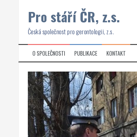
Přejít
Pro stáří ČR, z.s.
k
obsahu
webu
Česká společnost pro gerontologii, z.s.
O SPOLEČNOSTI
PUBLIKACE
KONTAKT