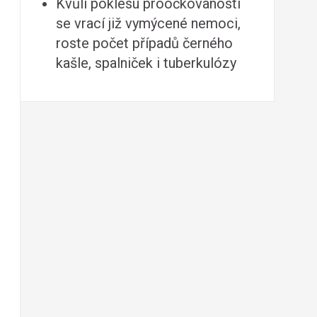
Kvůli poklesu proočkovanosti
se vrací již vymýcené nemoci,
roste počet případů černého
kašle, spalniček i tuberkulózy