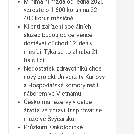
Minimální mzda od ledna 2026
vzroste o 1 600 korun na 22
400 korun měsíčně
Klienti zařízení sociálních
služeb budou od července
dostávat důchod 12. den v
měsíci. Týká se to zhruba 21
tisíc lidí
Nedostatek zdravotníků chce
nový projekt Univerzity Karlovy
a Hospodářské komory řešit
náborem ve Vietnamu
Česko má rezervy v délce
života ve zdraví. Inspirovat se
může ve Švýcarsku
Průzkum: Onkologické