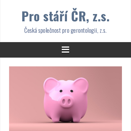
Přejít
Pro stáří ČR, z.s.
k
obsahu
webu
Česká společnost pro gerontologii, z.s.