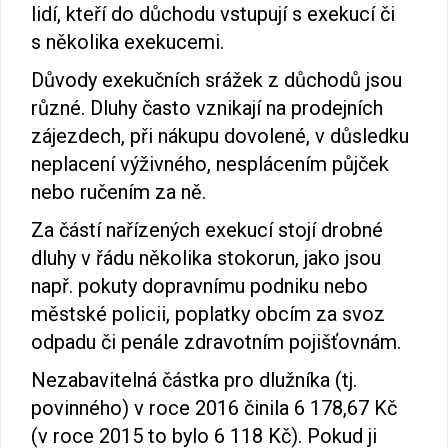
lidí, kteří do důchodu vstupují s exekucí či
s několika exekucemi.
Důvody exekučních srážek z důchodů jsou
různé. Dluhy často vznikají na prodejních
zájezdech, při nákupu dovolené, v důsledku
neplacení výživného, nesplácením půjček
nebo ručením za ně.
Za částí nařízených exekucí stojí drobné
dluhy v řádu několika stokorun, jako jsou
např. pokuty dopravnímu podniku nebo
městské policii, poplatky obcím za svoz
odpadu či penále zdravotním pojišťovnám.
Nezabavitelná částka pro dlužníka (tj.
povinného) v roce 2016 činila 6 178,67 Kč
(v roce 2015 to bylo 6 118 Kč). Pokud ji