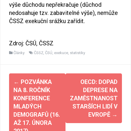
výše důchodu nepřekračuje (důchod
nedosahuje tzv. zabavitelné výše), nemůže
ČSSZ exekuční srážku zařídit.
Zdroj: ČSÚ, ČSSZ
Články
ČSSZ
,
ČSÚ
,
exekuce
,
statistiky
Navigace
←
POZVÁNKA
OECD: DOPAD
pro
NA 8. ROČNÍK
DEPRESE NA
příspěvky
KONFERENCE
ZAMĚSTNANOST
MLADÝCH
STARŠÍCH LIDÍ V
DEMOGRAFŮ (16.
EVROPĚ
→
AŽ 17. ÚNORA
2017)