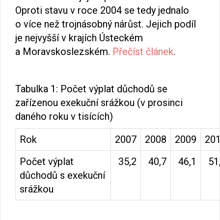
Oproti stavu v roce 2004 se tedy jednalo
o více než trojnásobný nárůst. Jejich podíl
je nejvyšší v krajích Ústeckém
a Moravskoslezském.
Přečíst článek
.
Tabulka 1: Počet výplat důchodů se
zařízenou exekuční srážkou (v prosinci
daného roku v tisících)
Rok
2007
2008
2009
20
Počet výplat
35,2
40,7
46,1
51
důchodů s exekuční
srážkou