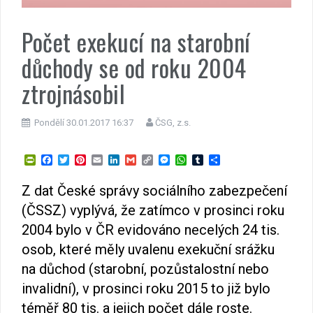
Počet exekucí na starobní
důchody se od roku 2004
ztrojnásobil
Pondělí 30.01.2017 16:37
ČSG, z.s.
P
F
T
P
E
L
G
C
M
W
T
S
r
a
w
i
m
i
m
o
e
h
u
h
i
c
i
n
a
n
a
p
s
a
m
a
Z dat České správy sociálního zabezpečení
n
e
t
t
i
k
i
y
s
t
b
r
t
b
t
e
l
e
l
L
e
s
l
e
(ČSSZ) vyplývá, že zatímco v prosinci roku
F
o
e
r
d
i
n
A
r
r
o
r
e
I
n
g
p
2004 bylo v ČR evidováno necelých 24 tis.
i
k
s
n
k
e
p
osob, které měly uvalenu exekuční srážku
e
t
r
n
na důchod (starobní, pozůstalostní nebo
d
l
invalidní), v prosinci roku 2015 to již bylo
y
téměř 80 tis. a jejich počet dále roste.