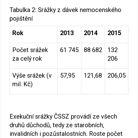
Tabulka 2: Srážky z dávek nemocenského
pojištění
Rok
2013
2014
2015
Počet srážek
61 745
88 682
132
za celý rok
206
Výše srážek (v
57,95
121,68
206,05
mil. Kč)
Exekuční srážky ČSSZ provádí ze všech
druhů důchodů, tedy ze starobních,
invalidních i pozůstalostních. Roste počet